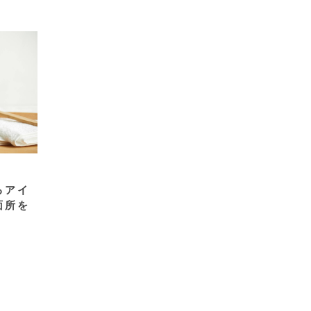
るアイ
面所を