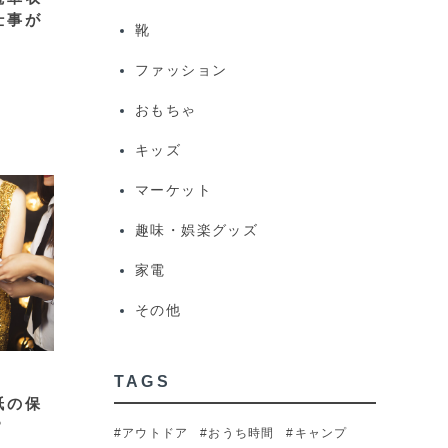
仕事が
靴
ファッション
おもちゃ
キッズ
マーケット
趣味・娯楽グッズ
家電
その他
TAGS
紙の保
？
#アウトドア
#おうち時間
#キャンプ