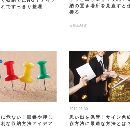
なく収納ではNG？アイデ
納の置き場所を見直すと
入れですっきり整理
捗る
日用品雑貨
2019-06-30
のに危ない！画鋲や押し
思い出を保管！サイン色
便利な収納方法アイデア
存方法に最適な方法とは