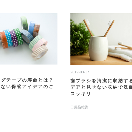
2019-03-17
ングテープの寿命とは？
歯ブラシを清潔に収納す
せない保管アイデアのご
デアと見せない収納で洗
スッキリ
日用品雑貨