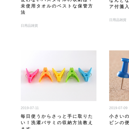
なんと
未使用タオルのベストな保管方
ア付箋
法
日用品雑貨
日用品雑貨
2019-07-11
2019-07-09
毎日使うからさっと手に取りた
小さい
い！洗濯バサミの収納方法教え
ピンの
ます