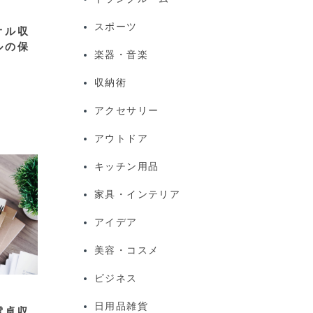
スポーツ
オル収
ルの保
楽器・音楽
収納術
アクセサリー
アウトドア
キッチン用品
家具・インテリア
アイデア
美容・コスメ
ビジネス
日用品雑貨
電卓収