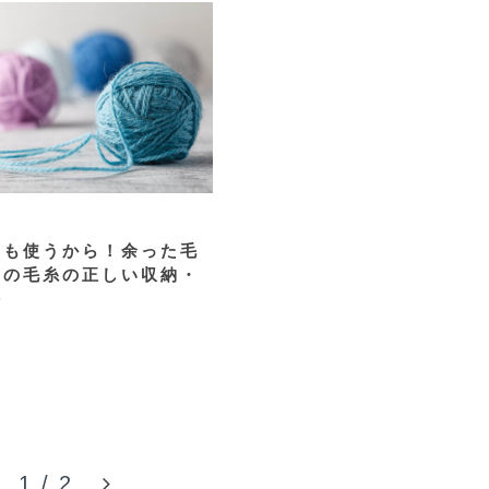
年も使うから！余った毛
中の毛糸の正しい収納・
法
1
/
2