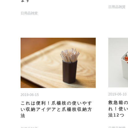
日用品雑貨
日用品雑貨
2019-06-10
2019-06-15
救急箱
これは便利！爪楊枝の使いやす
れ！使
い収納アイデアと爪楊枝収納方
法12つ
法