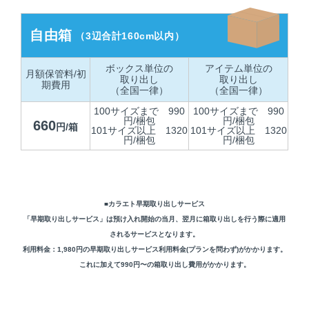
自由箱
（3辺合計160cm以内）
ボックス単位の
アイテム単位の
月額保管料/初
取り出し
取り出し
期費用
（全国一律）
（全国一律）
100サイズまで 990
100サイズまで 990
円/梱包
円/梱包
660
円/箱
101サイズ以上 1320
101サイズ以上 1320
円/梱包
円/梱包
■カラエト早期取り出しサービス
「早期取り出しサービス」は預け入れ開始の当月、翌月に箱取り出しを行う際に適用
されるサービスとなります。
利用料金：1,980円の早期取り出しサービス利用料金(プランを問わず)がかかります。
これに加えて990円〜の箱取り出し費用がかかります。