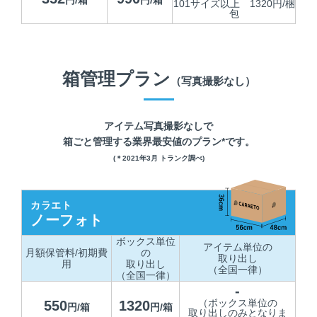
円/箱
円/箱
101サイズ以上 1320円/梱
包
箱管理プラン
（写真撮影なし）
アイテム写真撮影なしで
箱ごと管理する業界最安値のプラン*です。
(＊2021年3月 トランク調べ)
カラエト
ノーフォト
ボックス単位
アイテム単位の
月額保管料/初期費
の
取り出し
用
取り出し
（全国一律）
（全国一律）
-
（ボックス単位の
550
1320
円/箱
円/箱
取り出しのみとなりま