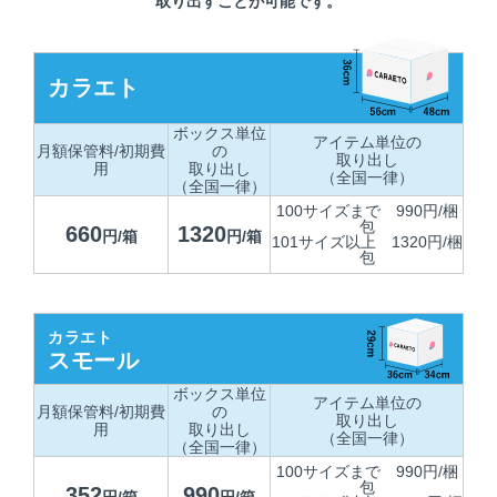
取り出すことが可能です。
カラエト
ボックス単位
アイテム単位の
月額保管料/初期費
の
取り出し
用
取り出し
（全国一律）
（全国一律）
100サイズまで 990円/梱
包
660
1320
円/箱
円/箱
101サイズ以上 1320円/梱
包
カラエト
スモール
ボックス単位
アイテム単位の
月額保管料/初期費
の
取り出し
用
取り出し
（全国一律）
（全国一律）
100サイズまで 990円/梱
包
352
990