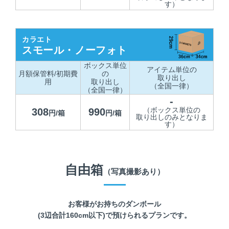
す）
カラエト
スモール・ノーフォト
ボックス単位
アイテム単位の
月額保管料/初期費
の
取り出し
用
取り出し
（全国一律）
（全国一律）
-
（ボックス単位の
308
990
円/箱
円/箱
取り出しのみとなりま
す）
自由箱
（写真撮影あり）
お客様がお持ちのダンボール
(3辺合計160cm以下)で預けられるプランです。