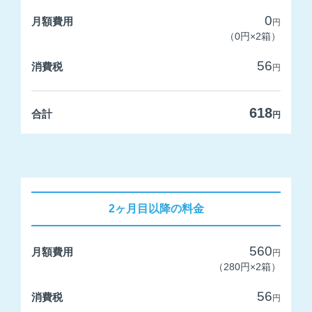
0
月額費用
円
ヘルプ
（0円×2箱）
マーケット
56
消費税
円
コラム
618
合計
円
お問い合わせ
2ヶ月目以降の料金
560
月額費用
円
（280円×2箱）
56
消費税
円