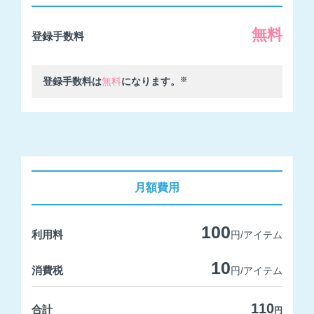
無料
登録手数料
登録手数料は
無料
になります。
※
月額費用
100
利用料
円/アイテム
10
消費税
円/アイテム
110
合計
円