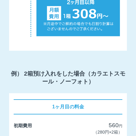
無料会員登録
ログイン
例） 2箱預け入れをした場合（カラエトスモ
ール・ノーフォト）
トップ
カラエトとは
1ヶ月目の料金
ご利用料金
560
初期費用
円
（280円×2箱）
ご利用方法