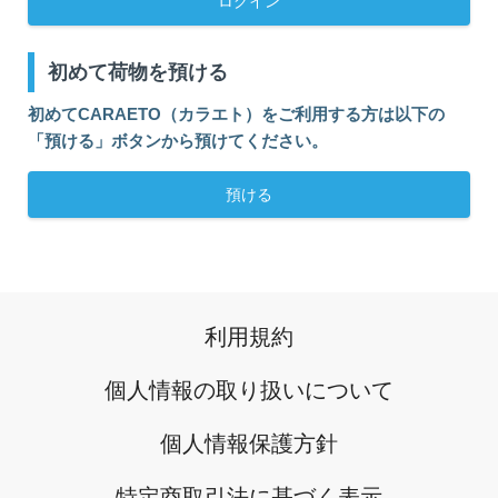
ログイン
ログイン
初めて荷物を預ける
トップ
初めてCARAETO（カラエト）をご利用する方は以下の
「預ける」ボタンから預けてください。
カラエトとは
預ける
ご利用料金
ご利用方法
ヘルプ
利用規約
個人情報の取り扱いについて
マーケット
個人情報保護方針
コラム
特定商取引法に基づく表示