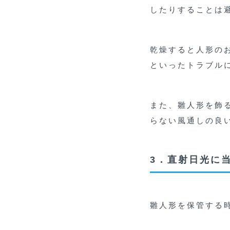
したりすることは
乾燥すると人形の
といったトラブル
また、雛人形を飾
らない風通しの良
3．直射日光に
雛人形を保管する