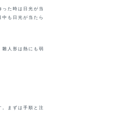
飾った時は日光が当
日中も日光が当たら
。雛人形は熱にも弱
す。まずは手順と注