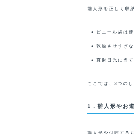
雛人形を正しく収
ビニール袋は使
乾燥させすぎな
直射日光に当て
ここでは、3つの
1．雛人形やお
雛人形や付随する