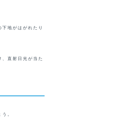
の下地がはがれたり
け、直射日光が当た
ょう。