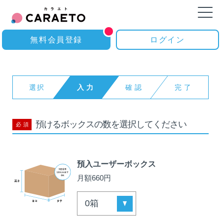
無料会員登録
ログイン
選択
入力
確認
完了
無料会員登録
預けるボックスの数を選択してください
ログイン
必
須
トップ
預入ユーザーボックス
カラエトとは
月額660円
ご利用料金