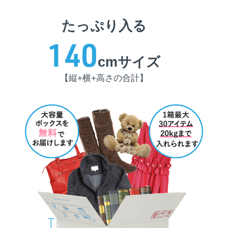
たっぷり入る
140
cmサイズ
【縦+横+高さの合計】
無料会員登録
ログイン
トップ
カラエトとは
ご利用料金